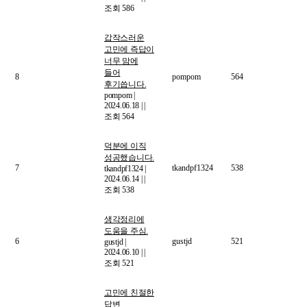
조회 586
갑작스러운
고민에 즉답이
너무 맘에
들어
8
pompom
564
후기씁니다.
pompom
|
2024.06.18
|
|
조회 564
덕분에 이직
성공했습니다.
7
tkandpf1324
538
tkandpf1324
|
2024.06.14
|
|
조회 538
생각정리에
도움을 주심.
6
gustjd
521
gustjd
|
2024.06.10
|
|
조회 521
고민에 친절한
답변