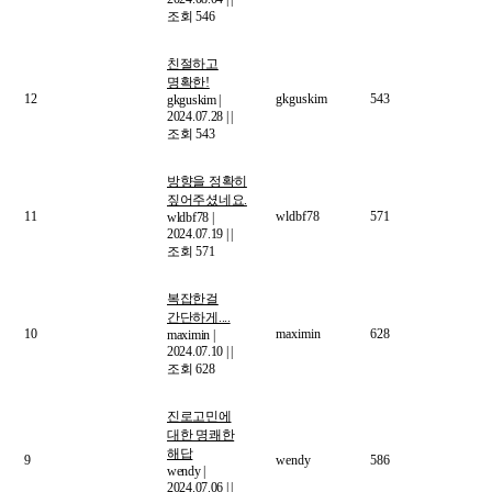
조회 546
친절하고
명확한!
12
gkguskim
543
gkguskim
|
2024.07.28
|
|
조회 543
방향을 정확히
짚어주셨네요.
11
wldbf78
571
wldbf78
|
2024.07.19
|
|
조회 571
복잡한걸
간단하게....
10
maximin
628
maximin
|
2024.07.10
|
|
조회 628
진로고민에
대한 명쾌한
해답
9
wendy
586
wendy
|
2024.07.06
|
|