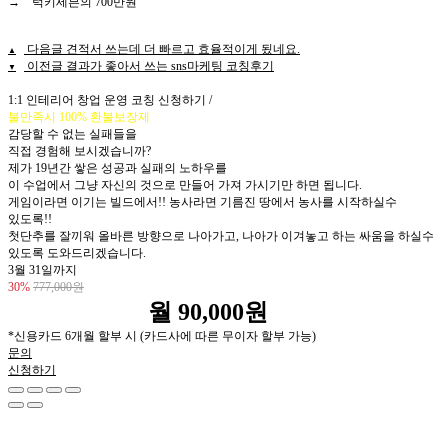
→ 럭키세븐의 700만원
다음글
견적서 쓰는데 더 빠르고 효율적이게 됬네요.
▲
이전글
결과가 좋아서 쓰는 sns마케팅 코칭후기
▼
목록보기
1:1 인테리어 창업 운영 코칭 신청하기 /
불만족시 100% 환불보장제
감당할 수 없는 실패들을
직접 경험해 보시겠습니까?
제가 19년간 쌓은 성공과 실패의 노하우를
이 수업에서 그냥 자신의 것으로 만들어 가져 가시기만 하면 됩니다.
게임이라면 이기는 빌드에서!! 농사라면 기름진 땅에서 농사를 시작하실수
있도록!!
첫단추를 잘끼워 올바른 방향으로 나아가고, 나아가 이겨놓고 하는 싸움을 하실수
있도록 도와드리겠습니다.
3월 31일까지
30%
777,000원
월 90,000원
→ 540,000원
(부가세별도)
*신용카드 6개월 할부 시 (카드사에 따른 무이자 할부 가능)
문의
신청하기