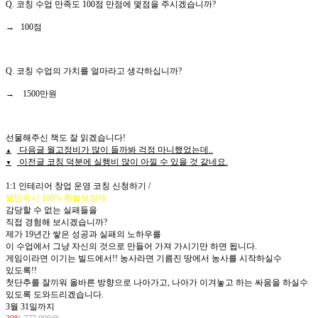
Q. 코칭 수업 만족도 100점 만점에 몇점을 주시겠습니까?
→ 100점
Q. 코칭 수업의 가치를 얼마라고 생각하십니까?
→ 1500만원
선물해주신 책도 잘 읽겠습니다!
다음글
월고정비가 많이 들까봐 걱정 마니했었는데..
▲
이전글
코칭 덕분에 실행비 많이 아낄 수 있을 것 같네요.
▼
목록보기
1:1 인테리어 창업 운영 코칭 신청하기 /
불만족시 100% 환불보장제
감당할 수 없는 실패들을
직접 경험해 보시겠습니까?
제가 19년간 쌓은 성공과 실패의 노하우를
이 수업에서 그냥 자신의 것으로 만들어 가져 가시기만 하면 됩니다.
게임이라면 이기는 빌드에서!! 농사라면 기름진 땅에서 농사를 시작하실수
있도록!!
첫단추를 잘끼워 올바른 방향으로 나아가고, 나아가 이겨놓고 하는 싸움을 하실수
있도록 도와드리겠습니다.
3월 31일까지