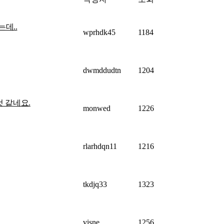
데..
wprhdk45
1184
dwmddudtn
1204
것 같네요.
monwed
1226
rlarhdqn11
1216
tkdjq33
1323
visne
1256